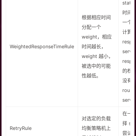
sta
时间，
根据相应时间
一个 w
分配一个
计算
weight，相应
resp
WeightedResponseTimeRule
时间越长，
serv
weight 越小，
respo
被选中的可能
的权
性越低。
没有形
roub
serve
在一
对选定的负载
择 s
RetryRule
均衡策略机上
尝试使