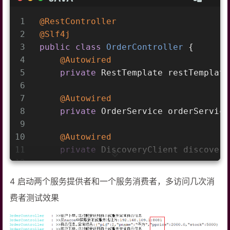
1
@RestController
2
@Slf4j
3
public
class
OrderController
{
4
@Autowired
5
private
 RestTemplate restTemplate
6
7
@Autowired
8
private
 OrderService orderService
9
10
@Autowired
11
private
 DiscoveryClient discovery
12
13
@RequestMapping("/order/prod/{pid
4 启动两个服务提供者和一个服务消费者，多访问几次消
14
public
 Order 
order
(
@PathVariable(
费者测试效果
15
        log.info(
"接收到{}号商品的下单请
16
17
//从nacos中获取服务地址