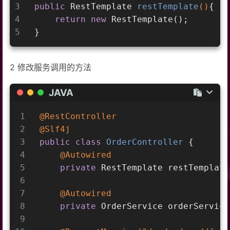
3
public
 RestTemplate 
restTemplate
()
{
36
4
return
new
 RestTemplate();
37
        orderService.createOrder(orde
5
}
38
        log.info(
"创建订单成功，订单信息为
39
40
return
 order;
2 修改服务调用的方法
41
    }
42
}
JAVA
1
@RestController
2
@Slf4j
3
public
class
OrderController
{
4
@Autowired
5
private
 RestTemplate restTemplate
6
7
@Autowired
8
private
 OrderService orderService
9