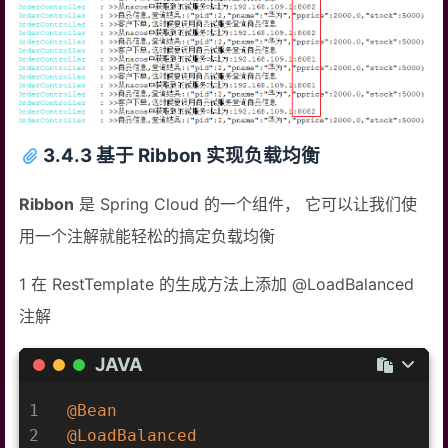
18
//自定义规则实现随机挑选
19
        List<ServiceInstance> instanc
20
int
 index=
new
 Random().nextIn
21
        ServiceInstance serviceInstan
22
23
        String url = serviceInstance.
3.4.3 基于 Ribbon 实现负载均衡
24
		log.info(
">>从nacos
25
Ribbon
是 Spring Cloud 的一个组件， 它可以让我们使
26
        Product product = restTemplat
用一个注解就能轻松的搞定负载均衡
27
        log.info(
"查询到{}号商品的信息，内
28
1 在 RestTemplate 的生成方法上添加 @LoadBalanced
29
        Order order = 
new
 Order();
注解
30
        order.setUid(
1
);
31
        order.setUsername(
"测试用户"
);
JAVA
32
        order.setPid(product.getPid()
33
        order.setPname(product.getPna
1
@Bean
34
        order.setPprice(product.getPp
2
@LoadBalanced
35
        order.setNumber(
1
);