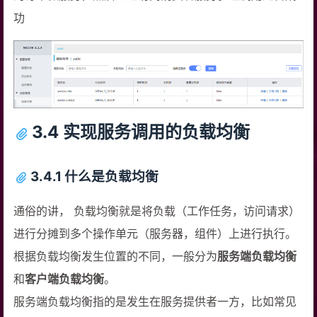
20
		log.info(
">>从nacos
功
21
22
        Product product = restTemplat
23
        log.info(
"查询到{}号商品的信息，内
24
25
        Order order = 
new
 Order();
26
        order.setUid(
1
);
3.4 实现服务调用的负载均衡
27
        order.setUsername(
"测试用户"
);
28
        order.setPid(product.getPid()
29
        order.setPname(product.getPna
3.4.1 什么是负载均衡
30
        order.setPprice(product.getPp
31
        order.setNumber(
1
);
通俗的讲， 负载均衡就是将负载（工作任务，访问请求）
32
进行分摊到多个操作单元（服务器，组件）上进行执行。
33
        orderService.createOrder(orde
根据负载均衡发生位置的不同，一般分为
服务端负载均衡
34
        log.info(
"创建订单成功，订单信息为
35
和
客户端负载均衡
。
36
return
 order;
服务端负载均衡指的是发生在服务提供者一方，比如常见
37
    }