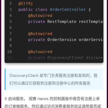
2
@Slf4j
3
public
class
OrderController
{
4
@Autowired
5
private
 RestTemplate restTemplate
6
7
@Autowired
8
private
 OrderService orderService
9
10
@Autowired
11
private
 DiscoveryClient discovery
12
13
@RequestMapping("/order/prod/{pid
DiscoveryClient 是专门负责服务注册和发现的，我
14
public
 Order 
order
(
@PathVariable(
15
        log.info(
"接收到{}号商品的下单请
们可以通过它获取到注册到注册中心的所有服务
16
17
        ServiceInstance serviceInstan
5 启动服务， 观察 nacos 的控制面板中是否有注册上来
18
19
        String url = serviceInstance.
的订单微服务，然后通过访问消费者服务验证调用是否成