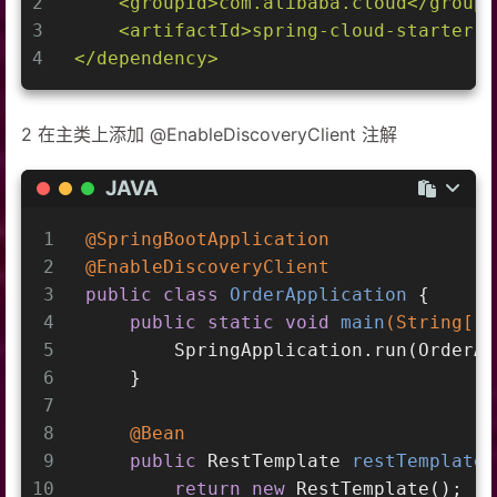
2
<groupId>com.alibaba.cloud</groupI
3
<artifactId>spring-cloud-starter-a
4
</dependency>
2 在主类上添加 @EnableDiscoveryClient 注解
JAVA
1
@SpringBootApplication
2
@EnableDiscoveryClient
3
public
class
OrderApplication
{
4
public
static
void
main
(String[] 
5
        SpringApplication.run(OrderAp
6
    }
7
8
@Bean
9
public
 RestTemplate 
restTemplate
(
10
return
new
 RestTemplate();