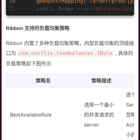
10
@RequestMapping("/order/prod/{pid
11
public
 Order 
order
(
@PathVariable(
12
        log.info(
"接收到{}号商品的下单请
13
Ribbon 支持的负载均衡策略
14
//直接使用微服务名字， 从nacos中
15
        String url = 
"service-product
Ribbon 内置了多种负载均衡策略，内部负载均衡的顶级接
16
口为
, 具体的
com.netflix.loadbalancer.IRule
17
//通过restTemplate调用商品微服务
负载策略如下图所示:
18
        Product product = restTemplat
19
        log.info(
"查询到{}号商品的信息，内
20
策略名
策略描述
21
        Order order = 
new
 Order();
逐个考
22
        order.setUid(
1
);
23
        order.setUsername(
"测试用户"
);
选择一个最小
Serv
24
        order.setPid(product.getPid()
BestAvailableRule
的并发请求的
忽略
25
        order.setPname(product.getPna
server
Activ
26
        order.setPprice(product.getPp
27
        order.setNumber(
1
);
小的 s