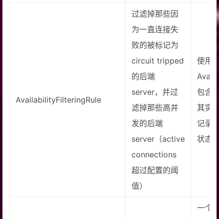
28
过滤掉那些因
29
        orderService.createOrder(orde
30
        log.info(
"创建订单成功，订单信息为
为一直连接失
31
败的被标记为
32
return
 order;
circuit tripped
使用
33
    }
34
}
的后端
Avail
server，并过
包含过
AvailabilityFilteringRule
滤掉那些高并
其实就
发的后端
记录的
server（active
状态
connections
超过配置的阈
值）
一个