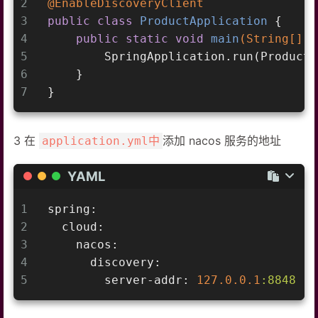
2
@EnableDiscoveryClient
3
public
class
ProductApplication
{
4
public
static
void
main
(String[] a
5
        SpringApplication.run(ProductA
6
    }
7
}
3 在
添加 nacos 服务的地址
application.yml中
YAML
1
spring:
2
cloud:
3
nacos:
4
discovery:
5
server-addr:
127.0
.0
.1
:8848