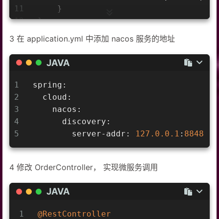
11
    }
12
}
3 在 application.yml 中添加 nacos 服务的地址
JAVA
1
spring:
2
  cloud:
3
    nacos:
4
      discovery:
5
        server-addr: 
127.0
.0
.1
:
8848
4 修改 OrderController， 实现微服务调用
JAVA
1
@RestController