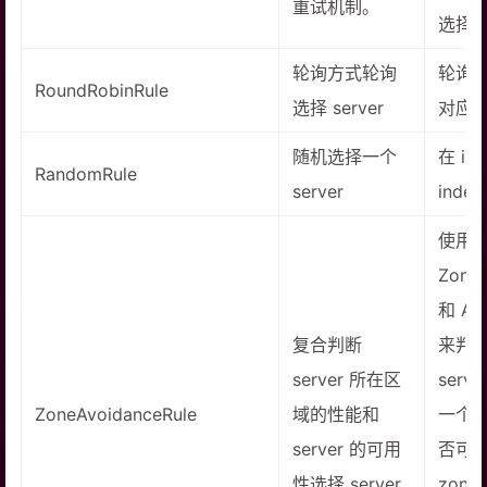
重试机制。
选择一
轮询方式轮询
轮询 i
RoundRobinRule
选择 server
对应位置
随机选择一个
在 i
RandomRule
server
inde
使用
ZoneA
和 Ava
复合判断
来判
server 所在区
ser
ZoneAvoidanceRule
域的性能和
一个 
server 的可用
否可
性选择 server
zone