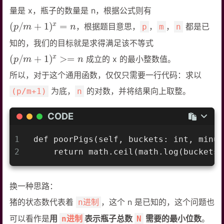
量是 x，瓶子的数量是 n，根据公式则有
(
p
/
m
+
1
)
x
=
n
，根据题目意思，
，
，
都是已
p
m
n
知的，我们的目标就是求得满足该不等式
(
p
/
m
+
1
)
x
>=
n
成立的 x 的最小整数值。
所以，对于这个通用函数，仅仅只需要一行代码：求以
为底，
的对数，并将结果向上取整。
(p/m+1)
n
CODE
1
def poorPigs(self, buckets: int, minut
2
    return math.ceil(math.log(buckets)
换一种思路：
猪的状态数代表着
，这个 n 是已知的，这个问题也
n进制
可以看作是
用
表示瓶子总数
需要的最小位数
。
n进制
N