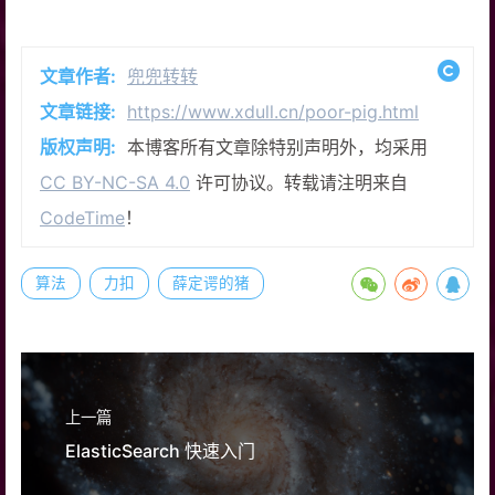
文章作者:
兜兜转转
文章链接:
https://www.xdull.cn/poor-pig.html
版权声明:
本博客所有文章除特别声明外，均采用
CC BY-NC-SA 4.0
许可协议。转载请注明来自
CodeTime
！
算法
力扣
薛定谔的猪
上一篇
ElasticSearch 快速入门