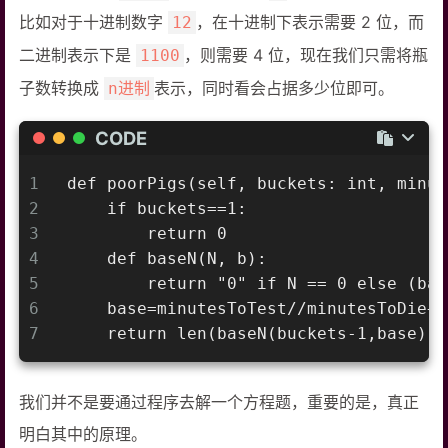
比如对于十进制数字
，在十进制下表示需要 2 位，而
12
二进制表示下是
，则需要 4 位，现在我们只需将瓶
1100
子数转换成
表示，同时看会占据多少位即可。
n进制
CODE
1
def poorPigs(self, buckets: int, minut
2
    if buckets==1:
3
        return 0
4
    def baseN(N, b):
5
        return "0" if N == 0 else (bas
6
    base=minutesToTest//minutesToDie+1
7
    return len(baseN(buckets-1,base))
我们并不是要通过程序去解一个方程题，重要的是，真正
明白其中的原理。