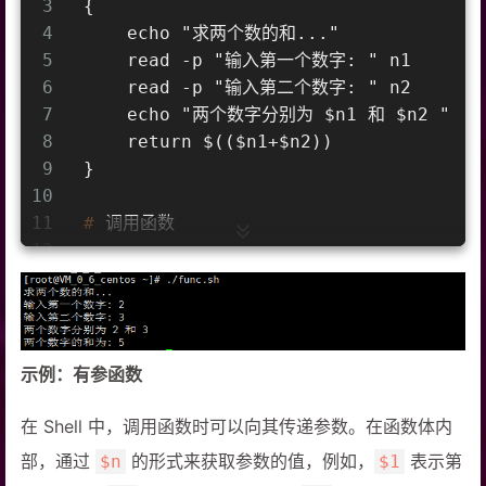
3
{
4
    echo "求两个数的和..."
5
    read -p "输入第一个数字: " n1
6
    read -p "输入第二个数字: " n2
7
    echo "两个数字分别为 $n1 和 $n2 "
8
    return $(($n1+$n2))
9
}
10
11
#
 调用函数
12
sum
13
echo "两个数字的和为: $? "  # 获取函数返
示例：有参函数
在 Shell 中，调用函数时可以向其传递参数。在函数体内
部，通过
的形式来获取参数的值，例如，
表示第
$n
$1