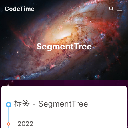
CodeTime
SegmentTree
标签 - SegmentTree
2022